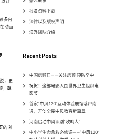
感人故事
 以让
报名资料下载
较多内
法律以及版权声明
且在动画
海外团队介绍
，
Recent Posts
中国房颤日——关注房颤 预防卒中
 说，更
祝贺！这部电影入围世界卫生组织电
顿，跳
影节
首家“中风120”互动体验展馆落户南
通，开创全民中风教育新篇章
河南启动中风识别“吹哨人”
屏的浏
中小学生命急救必修课——“中风120”