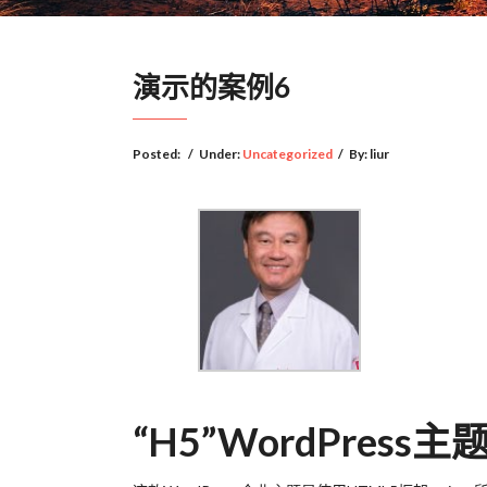
演示的案例6
Posted:
/
Under:
Uncategorized
/
By:
liur
“H5”WordPre