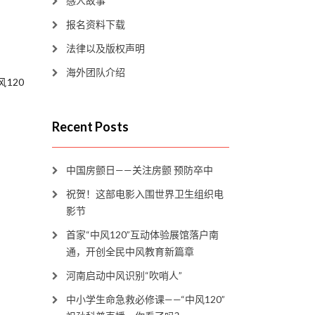
感人故事
报名资料下载
法律以及版权声明
海外团队介绍
120
Recent Posts
中国房颤日——关注房颤 预防卒中
祝贺！这部电影入围世界卫生组织电
影节
首家“中风120”互动体验展馆落户南
通，开创全民中风教育新篇章
河南启动中风识别“吹哨人”
中小学生命急救必修课——“中风120”