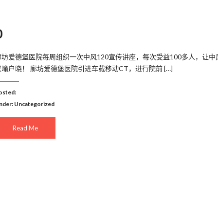
0
廊坊爱德堡医院每周组织一次中风120宣传讲座，每次受益100多人，让中风
家喻户晓！ 廊坊爱德堡医院引进车载移动CT，进行院前 […]
osted:
nder:
Uncategorized
Read Me