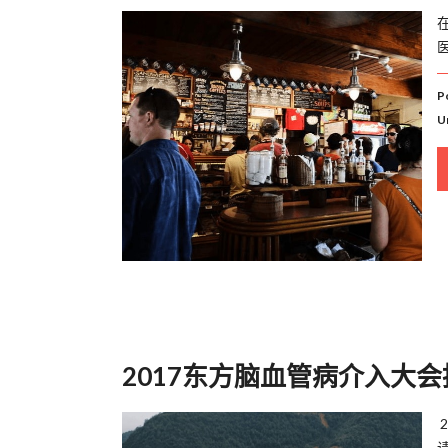
医
P
U
2017东方脑血管病介入大会
请