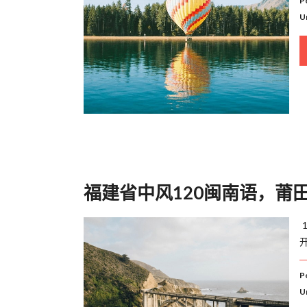
P
U
福建省中风120闽南语，莆
P
U