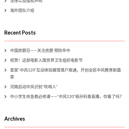
法律以及版权声明
海外团队介绍
Recent Posts
中国房颤日——关注房颤 预防卒中
祝贺！这部电影入围世界卫生组织电影节
首家“中风120”互动体验展馆落户南通，开创全民中风教育新篇
章
河南启动中风识别“吹哨人”
中小学生命急救必修课——“中风120”祖孙科普直播，你看了吗？
Archives