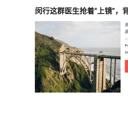
闵行这群医生抢着“上镜”，
P
U