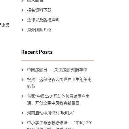
感人故事
报名资料下载
法律以及版权声明
疗服务
海外团队介绍
Recent Posts
中国房颤日——关注房颤 预防卒中
祝贺！这部电影入围世界卫生组织电
影节
首家“中风120”互动体验展馆落户南
通，开创全民中风教育新篇章
河南启动中风识别“吹哨人”
中小学生命急救必修课——“中风120”