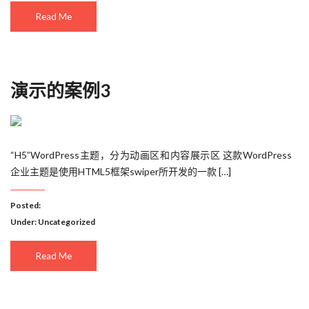
Read Me
演示的案例3
“H5”WordPress主题，分为动画区和内容展示区 这款WordPress
企业主题是使用HTML5框架swiper所开发的一款 […]
Posted:
Under:
Uncategorized
Read Me