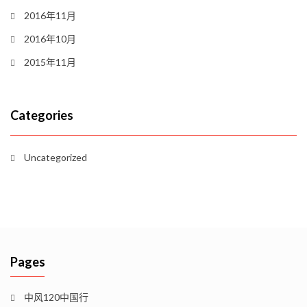
2016年11月
2016年10月
2015年11月
Categories
Uncategorized
Pages
中风120中国行