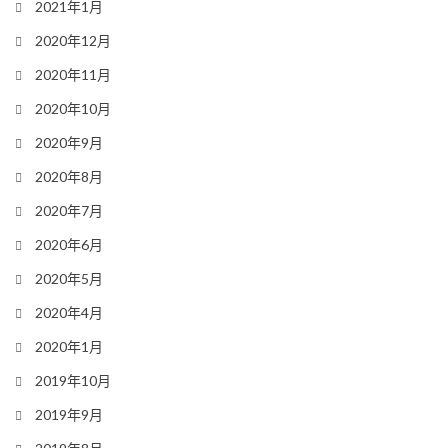
2021年1月
2020年12月
2020年11月
2020年10月
2020年9月
2020年8月
2020年7月
2020年6月
2020年5月
2020年4月
2020年1月
2019年10月
2019年9月