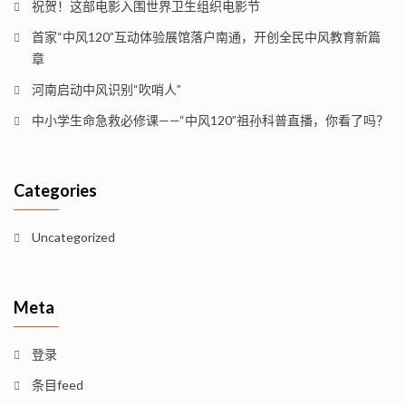
祝贺！这部电影入围世界卫生组织电影节
首家“中风120”互动体验展馆落户南通，开创全民中风教育新篇
章
河南启动中风识别“吹哨人”
中小学生命急救必修课——“中风120”祖孙科普直播，你看了吗？
Categories
Uncategorized
Meta
登录
条目feed