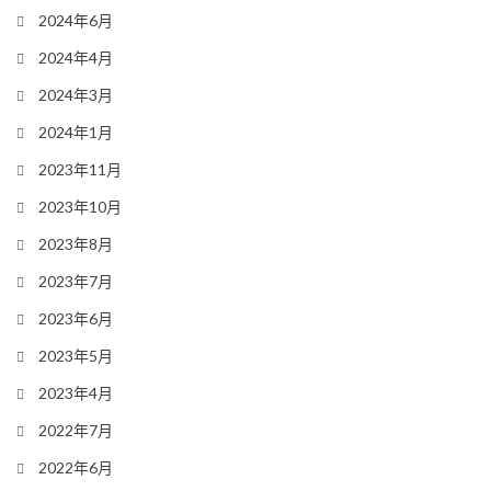
2024年6月
2024年4月
2024年3月
2024年1月
2023年11月
2023年10月
2023年8月
2023年7月
2023年6月
2023年5月
2023年4月
2022年7月
2022年6月