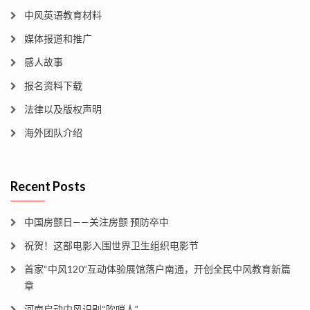
中风英语教育材料
媒体报道和推广
感人故事
报名资料下载
法律以及版权声明
海外团队介绍
Recent Posts
中国房颤日——关注房颤 预防卒中
祝贺！这部电影入围世界卫生组织电影节
首家“中风120”互动体验展馆落户南通，开创全民中风教育新篇
章
河南启动中风识别“吹哨人”