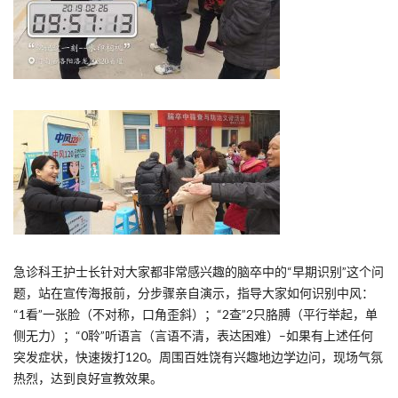
急诊科王护士长针对大家都非常感兴趣的脑卒中的“早期识别”这个问
题，站在宣传海报前，分步骤亲自演示，指导大家如何识别中风：
“1看”一张脸（不对称，口角歪斜）；“2查”2只胳膊（平行举起，单
侧无力）；“0聆”听语言（言语不清，表达困难）–如果有上述任何
突发症状，快速拨打120。周围百姓饶有兴趣地边学边问，现场气氛
热烈，达到良好宣教效果。