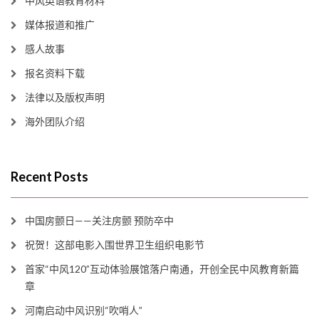
中风英语教育材料
媒体报道和推广
感人故事
报名资料下载
法律以及版权声明
海外团队介绍
Recent Posts
中国房颤日——关注房颤 预防卒中
祝贺！这部电影入围世界卫生组织电影节
首家“中风120”互动体验展馆落户南通，开创全民中风教育新篇
章
河南启动中风识别“吹哨人”