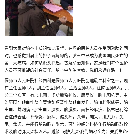
看到大家对脑卒中知识如此渴望，在场的医护人员在受到激励的同
时，也感觉到肩上的担子沉甸甸的，脑卒中已成为我国国民死亡的
第一大疾病，如何从源头抓起，普及防治知识，这是我们每个医护
人员不可推卸的社会责任。脑卒中防治宣教，我们永远在路上！
偃师市人民医院神经内科是偃师市人民医院创建最早科室之一，现
有主任医师1人，副主任医师5人，主治医师3人，住院医师8人，共
分三个病区，有心电图、多功能监护仪、康复仪，脑电图机等，主
治范围：缺血性脑血管病如短暂性脑缺血发作、脑血栓形成等，脑
出血、蛛网膜下腔出血，脑炎、脑膜炎、面神经麻痹、格林巴利综
合症综合征、脊髓炎、癫痫、偏头痛，头晕，痴呆，肌无力，失
眠，焦虑，并能行脑动脉造影术，可与神经外科协作行脑动脉取栓
术及脑动脉支架植入术。遵循“呵护大脑-我们竭尽全力；关爱生命-