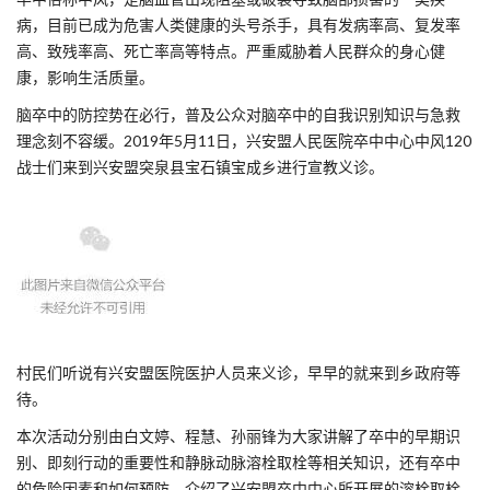
病，目前已成为危害人类健康的头号杀手，具有发病率高、复发率
高、致残率高、死亡率高等特点。严重威胁着人民群众的身心健
康，影响生活质量。
脑卒中的防控势在必行，普及公众对脑卒中的自我识别知识与急救
理念刻不容缓。2019年5月11日，兴安盟人民医院卒中中心中风120
战士们来到兴安盟突泉县宝石镇宝成乡进行宣教义诊。
村民们听说有兴安盟医院医护人员来义诊，早早的就来到乡政府等
待。
本次活动分别由白文婷、程慧、孙丽锋为大家讲解了卒中的早期识
别、即刻行动的重要性和静脉动脉溶栓取栓等相关知识，还有卒中
的危险因素和如何预防，介绍了兴安盟卒中中心所开展的溶栓取栓