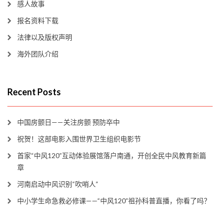
感人故事
报名资料下载
法律以及版权声明
海外团队介绍
Recent Posts
中国房颤日——关注房颤 预防卒中
祝贺！这部电影入围世界卫生组织电影节
首家“中风120”互动体验展馆落户南通，开创全民中风教育新篇
章
河南启动中风识别“吹哨人”
中小学生命急救必修课——“中风120”祖孙科普直播，你看了吗？