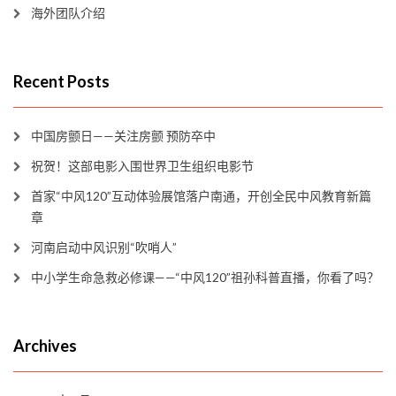
海外团队介绍
Recent Posts
中国房颤日——关注房颤 预防卒中
祝贺！这部电影入围世界卫生组织电影节
首家“中风120”互动体验展馆落户南通，开创全民中风教育新篇
章
河南启动中风识别“吹哨人”
中小学生命急救必修课——“中风120”祖孙科普直播，你看了吗？
Archives