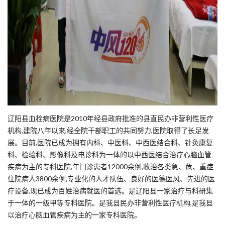
辽阳县血栓病医院是2010年经县政府批准的县直民办非营利性医疗
机构,建院八年以来,经全院干部职工的共同努力,医院取得了长足发
展。目前,医院已成为拥有内科、中医科、中西医结合科、针灸康复
科、检验科、影像科及电诊科为一体的以中西医结合治疗心脑血管
疾病为主的专科医院,年门诊患者12000余例,收治各类急、危、重症
住院病人3800余例,专业化的人才队伍、良好的医德医风、先进的医
疗设备,现已成为百姓治病就医的首选。是辽阳县一家治疗与科研集
于一体的一级甲等专科医院。是我县民办非营利性医疗机构,是我县
以治疗心脑血管疾病为主的一家专科医院。