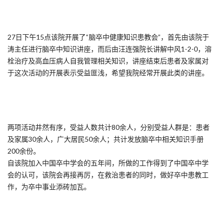
27日下午15点该院开展了“脑卒中健康知识患教会”，首先由该院于
涛主任进行脑卒中知识讲座，而后由汪连强院长讲解中风1-2-0，溶
栓治疗及高血压病人自我管理相关知识，讲座结束后患者及家属对
于这次活动的开展表示受益匪浅，希望我院经常开展此类的讲座。
两项活动井然有序，受益人数共计80余人，分别受益人群是：患者
及家属30余人，广大居民50余人；共计发放脑卒中相关知识手册
200余份。
自该院加入中国卒中学会的五年间，所做的工作得到了中国卒中学
会的认可，该院会再接再厉，在救治患者的同时，做好卒中患教工
作，为卒中事业添砖加瓦。