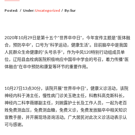
Posted:
/
Under:
Uncategorized
/
By:
liur
2020年10月29日是第十五个“世界卒中日”，今年宣传主题是“医体融
合，预防卒中”，口号为“科学运动，健康生活”。目前脑卒中是我国
人民群众生命健康的“头号杀手”，作为中风120特别行动组成员单
位，辽阳县血栓病医院积极响应中国卒中学会的号召，着力传播“医
体融合”在卒中预防和康复等环节的重要作用。
10月27日13点30分，该院开展“世界卒中日”，健康义诊活动，该院
神经内科于涛主任，慢性病门诊关玉艳主任，科教科高克斯科长，
神经内二科李薇娜副主任，刘婉露护士长及工作人员，一起为老百
姓免费测血压，免费测血糖，免费义诊，免费发放脑卒中相关知识
宣教手册，并开展现场咨询活动。广大居民对此次义诊活动表示认
可与感谢。