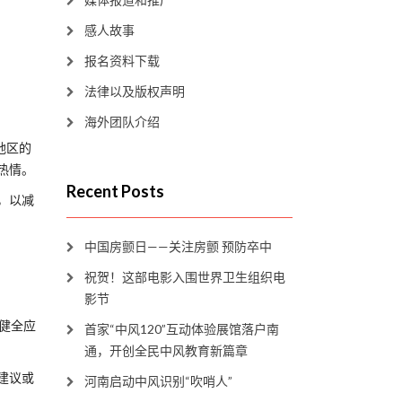
感人故事
报名资料下载
法律以及版权声明
海外团队介绍
地区的
热情。
Recent Posts
，以减
中国房颤日——关注房颤 预防卒中
祝贺！这部电影入围世界卫生组织电
影节
立健全应
首家“中风120”互动体验展馆落户南
通，开创全民中风教育新篇章
建议或
河南启动中风识别“吹哨人”