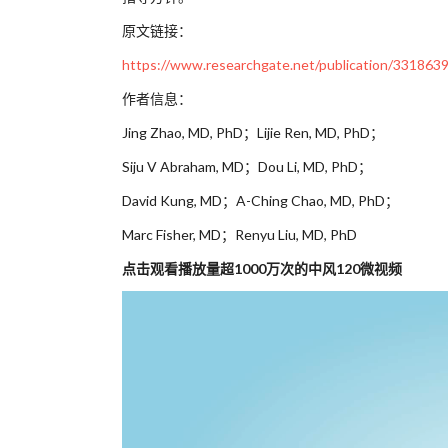
原文链接：
https://www.researchgate.net/publication/331863
作者信息：
Jing Zhao, MD, PhD；Lijie Ren, MD, PhD；
Siju V Abraham, MD；Dou Li, MD, PhD；
David Kung, MD；A-Ching Chao, MD, PhD；
Marc Fisher, MD；Renyu Liu, MD, PhD
点击观看播放量超1000万次的中风120微视频