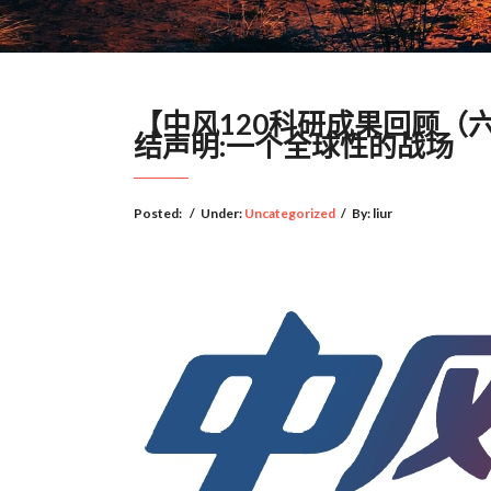
【中风120科研成果回顾（
结声明:一个全球性的战场
Posted:
/
Under:
Uncategorized
/
By:
liur