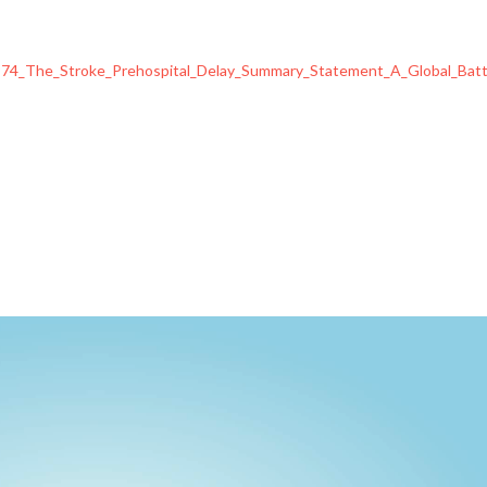
974_The_Stroke_Prehospital_Delay_Summary_Statement_A_Global_Battl