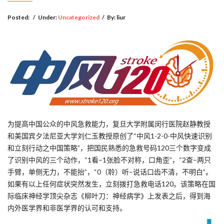
Posted:
/
Under:
Uncategorized
/
By:
liur
为提高中国公众的中风急救能力，复旦大学附属闵行医院赵静教授
和美国宾夕法尼亚大学刘仁玉教授原创了“中风1-2-0-中风快速识别
和立刻行动之中国策略”，把国民熟悉的急救号码120三个数字变成
了识别中风的三个动作，“1看–1张脸不对称，口角歪”，“2查–两只
手臂，单侧无力，不能抬”，“0（聆）听–说话口齿不清，不明白”。
如果有以上任何症状突然发生，立刻拨打急救电话120。该策略在国
际临床神经学顶尖杂志《柳叶刀：神经病学》上发表之后，得到海
内外医学界和非医学界的认可和支持。