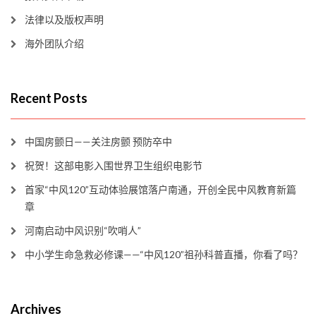
法律以及版权声明
海外团队介绍
Recent Posts
中国房颤日——关注房颤 预防卒中
祝贺！这部电影入围世界卫生组织电影节
首家“中风120”互动体验展馆落户南通，开创全民中风教育新篇
章
河南启动中风识别“吹哨人”
中小学生命急救必修课——“中风120”祖孙科普直播，你看了吗？
Archives