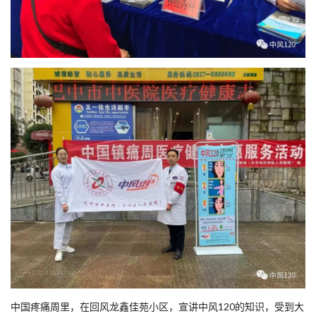
中国疼痛周里，在回风龙鑫佳苑小区，宣讲中风120的知识，受到大