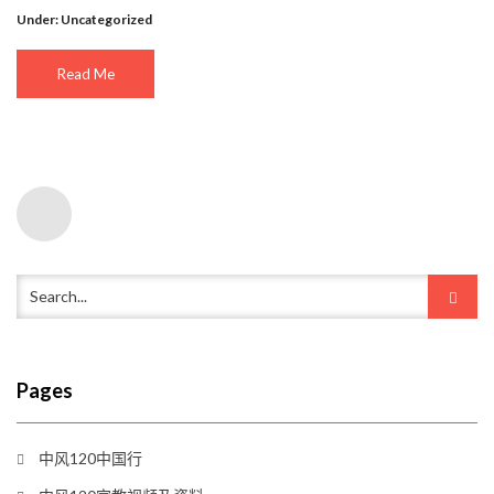
Under:
Uncategorized
Read Me
Pages
中风120中国行