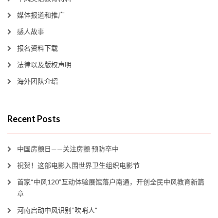
媒体报道和推广
感人故事
报名资料下载
法律以及版权声明
海外团队介绍
Recent Posts
中国房颤日——关注房颤 预防卒中
祝贺！这部电影入围世界卫生组织电影节
首家“中风120”互动体验展馆落户南通，开创全民中风教育新篇
章
河南启动中风识别“吹哨人”