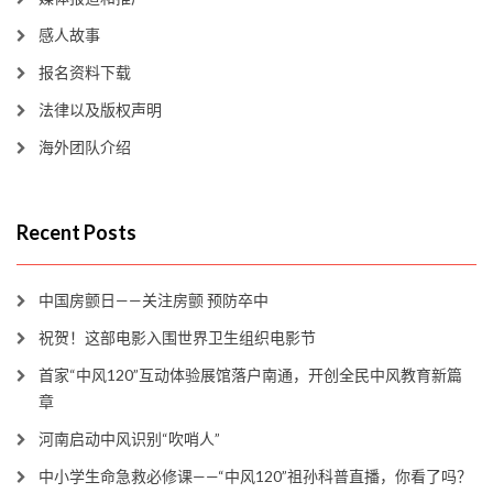
感人故事
报名资料下载
法律以及版权声明
海外团队介绍
Recent Posts
中国房颤日——关注房颤 预防卒中
祝贺！这部电影入围世界卫生组织电影节
首家“中风120”互动体验展馆落户南通，开创全民中风教育新篇
章
河南启动中风识别“吹哨人”
中小学生命急救必修课——“中风120”祖孙科普直播，你看了吗？