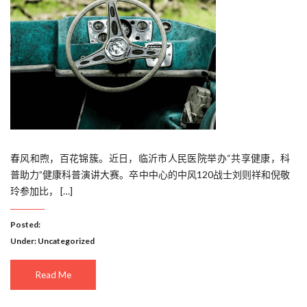
春风和煦，百花锦簇。近日，临沂市人民医院举办“共享健康，科
普助力”健康科普演讲大赛。卒中中心的中风120战士刘则祥和倪敬
玲参加比， […]
Posted:
Under:
Uncategorized
Read Me