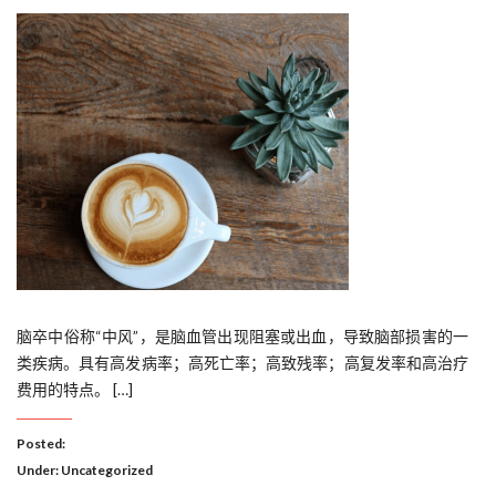
脑卒中俗称“中风”，是脑血管出现阻塞或出血，导致脑部损害的一
类疾病。具有高发病率；高死亡率；高致残率；高复发率和高治疗
费用的特点。 […]
Posted:
Under:
Uncategorized