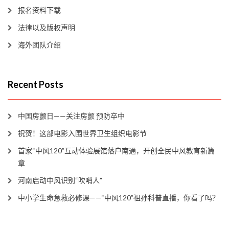
报名资料下载
法律以及版权声明
海外团队介绍
Recent Posts
中国房颤日——关注房颤 预防卒中
祝贺！这部电影入围世界卫生组织电影节
首家“中风120”互动体验展馆落户南通，开创全民中风教育新篇
章
河南启动中风识别“吹哨人”
中小学生命急救必修课——“中风120”祖孙科普直播，你看了吗？