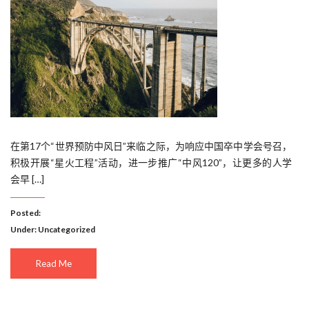
在第17个“世界预防中风日”来临之际，为响应中国卒中学会号召，
积极开展“星火工程”活动，进一步推广“中风120”，让更多的人学
会早 […]
Posted:
Under:
Uncategorized
Read Me