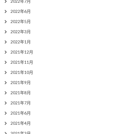
2022年7月
2022年6月
2022年5月
2022年3月
2022年1月
2021年12月
2021年11月
2021年10月
2021年9月
2021年8月
2021年7月
2021年6月
2021年4月
2021年3月