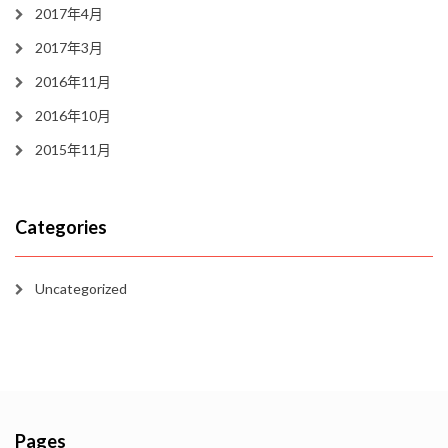
2017年4月
2017年3月
2016年11月
2016年10月
2015年11月
Categories
Uncategorized
Pages