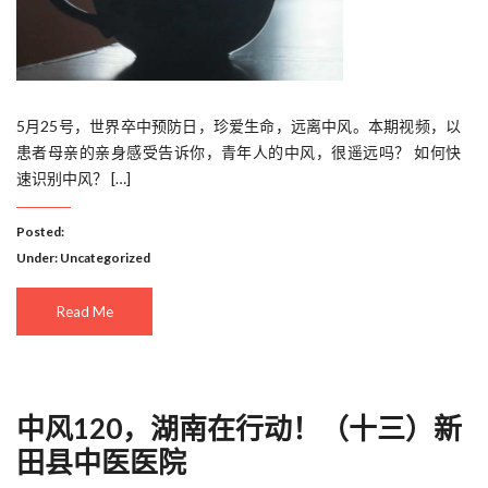
5月25号，世界卒中预防日，珍爱生命，远离中风。本期视频，以
患者母亲的亲身感受告诉你，青年人的中风，很遥远吗？ 如何快
速识别中风？ […]
Posted:
Under:
Uncategorized
Read Me
中风120，湖南在行动！（十三）新
田县中医医院