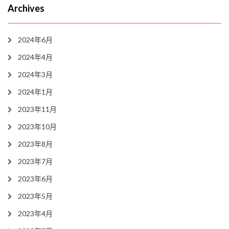
Archives
2024年6月
2024年4月
2024年3月
2024年1月
2023年11月
2023年10月
2023年8月
2023年7月
2023年6月
2023年5月
2023年4月