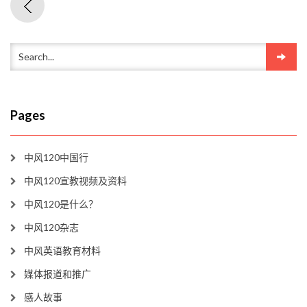
Pages
中风120中国行
中风120宣教视频及资料
中风120是什么？
中风120杂志
中风英语教育材料
媒体报道和推广
感人故事