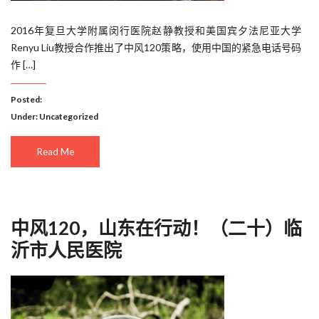
2016年复旦大学附属闵行医院赵静教授和美国宾夕法尼亚大学
Renyu Liu教授合作推出了中风120策略，使用中国的紧急电话号码
作 […]
Posted:
Under:
Uncategorized
Read Me
中风120，山东在行动！（二十）临
沂市人民医院