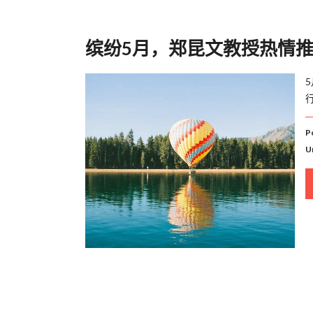
缤纷5月，郑昆文教授热情推广
行
P
U