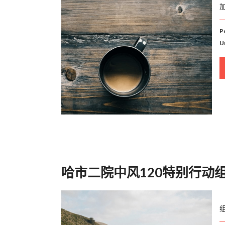
P
U
哈市二院中风120特别行动