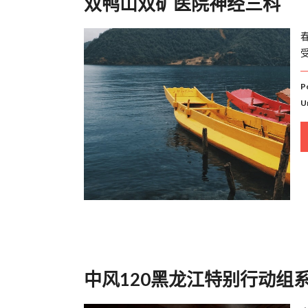
双鸭山双矿医院神经三科
P
U
中风120黑龙江特别行动组