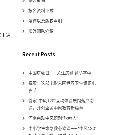
感人故事
报名资料下载
法律以及版权声明
海外团队介绍
坛上进
Recent Posts
中国房颤日——关注房颤 预防卒中
祝贺！这部电影入围世界卫生组织电
影节
首家“中风120”互动体验展馆落户南
通，开创全民中风教育新篇章
河南启动中风识别“吹哨人”
中小学生命急救必修课——“中风120”