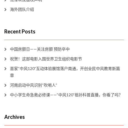
海外团队介绍
Recent Posts
中国房颤日——关注房颤 预防卒中
祝贺！这部电影入围世界卫生组织电影节
首家“中风120”互动体验展馆落户南通，开创全民中风教育新篇
章
河南启动中风识别“吹哨人”
中小学生命急救必修课——“中风120”祖孙科普直播，你看了吗？
Archives