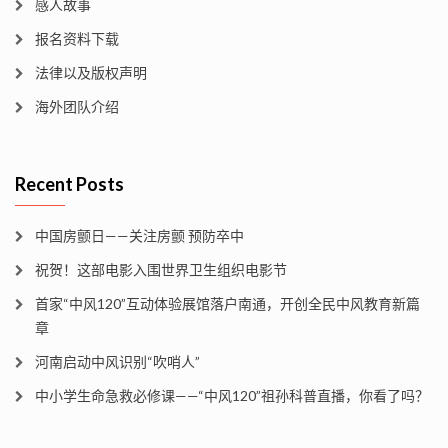
感人故事
报名资料下载
法律以及版权声明
海外团队介绍
Recent Posts
中国房颤日——关注房颤 预防卒中
祝贺！这部电影入围世界卫生组织电影节
首家“中风120”互动体验展馆落户南通，开创全民中风教育新篇
章
河南启动中风识别“吹哨人”
中小学生命急救必修课——“中风120”祖孙科普直播，你看了吗？