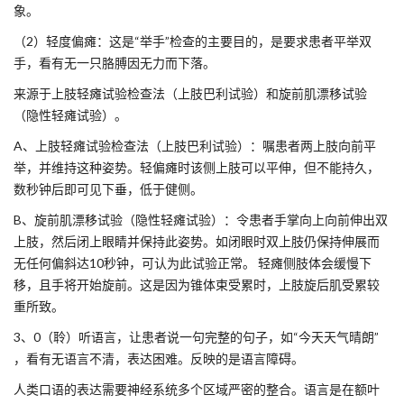
象。
（2）轻度偏瘫：这是“举手”检查的主要目的，是要求患者平举双
手，看有无一只胳膊因无力而下落。
来源于上肢轻瘫试验检查法（上肢巴利试验）和旋前肌漂移试验
（隐性轻瘫试验）。
A、上肢轻瘫试验检查法（上肢巴利试验）：嘱患者两上肢向前平
举，并维持这种姿势。轻偏瘫时该侧上肢可以平伸，但不能持久，
数秒钟后即可见下垂，低于健侧。
B、旋前肌漂移试验（隐性轻瘫试验）：令患者手掌向上向前伸出双
上肢，然后闭上眼睛并保持此姿势。如闭眼时双上肢仍保持伸展而
无任何偏斜达10秒钟，可认为此试验正常。 轻瘫侧肢体会缓慢下
移，且手将开始旋前。这是因为锥体束受累时，上肢旋后肌受累较
重所致。
3、0（聆）听语言，让患者说一句完整的句子，如“今天天气晴朗”
，看有无语言不清，表达困难。反映的是语言障碍。
人类口语的表达需要神经系统多个区域严密的整合。语言是在额叶