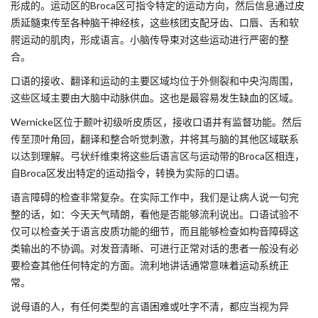
形成的。运动区的Broca区可指令特定的运动方向，然后信息通过皮
质延髓束传至各种脑干神经核，这些核团支配牙齿、口唇、舌和软
腭运动的肌肉，形成语言。小脑传导束对这些运动进行严密的整
合。
口语的接收、翻译和运动的主要区域均位于外侧裂和中央沟周围，
这些区域主要由大脑中动脉供血。这也是最容易发生缺血的区域。
Wernicke区位于颞叶初级听皮质区，接收口语并有监督功能。然后
传至顶叶角回，翻译和整合听觉刺激，并将其与脑的其他区域联系
以达到理解。弓状纤维束将这些后语言区与运动带的Broca区相连，
自Broca区发出特定的运动指令，转换为实际的口语。
语言障碍的检查非常复杂。在实际工作中，我们是让病人说一句完
整的话，如：今天天气晴朗，看他是否能够流利说出。口语试验不
仅可以检查关于语言皮质功能的细节，而且能够检查如构音障碍这
类输出的不协调。对发音清晰、可进行正常对话的患者一般没有必
要检查其他任何特定的方面。流利地讲话通常意味着运动系统正
常。
说母语的人，有任何类型的言语困难或吐字不清，都应当视为异