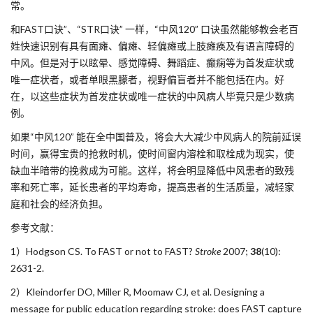
常。
和FAST口诀”、“STR口诀” 一样，“中风120” 口诀虽然能够教会老百
姓快速识别有具有面瘫、偏瘫、轻偏瘫或上肢瘫痪及有语言障碍的
中风。但是对于以眩晕、感觉障碍、舞蹈症、癫痫等为首发症状或
唯一症状者，或者单眼黑朦者，视野偏盲者并不能包括在内。好
在，以这些症状为首发症状或唯一症状的中风病人毕竟只是少数病
例。
如果“中风120” 能在全中国普及，将会大大减少中风病人的院前延误
时间，赢得宝贵的抢救时机，使时间窗内溶栓和取栓成为现实，使
缺血半暗带的挽救成为可能。这样，将会明显降低中风患者的致残
率和死亡率，延长患者的平均寿命，提高患者的生活质量，减轻家
庭和社会的经济负担。
参考文献：
1）Hodgson CS. To FAST or not to FAST?
Stroke
2007;
38
(10):
2631-2.
2）Kleindorfer DO, Miller R, Moomaw CJ, et al. Designing a
message for public education regarding stroke: does FAST capture