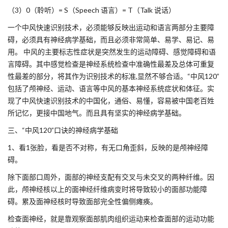
（3）0（聆听）= S（Speech 语言）= T（Talk 说话）
一个中风快速识别技术，必须能够反映出运动和语言两部分主要障
碍，必须具有神经病学基础，而且必须非常简单、易学、易记、易
用。 中风的主要标志性症状是突然发生的运动障碍、感觉障碍和语
言障碍。其中感觉检查是神经系统检查中准确性最差及总体可重复
性最差的部分，将其作为识别技术的标准,显然不够合适。“中风120”
包括了颅神经、运动、语言等中风的基本神经系统症状和体征。实
现了中风快速识别技术的中国化，通俗、易懂，容易被中国老百姓
所记忆，更接中国地气。而且具有坚实的神经病学基础。
三、“中风120”口诀的神经病学基础
1、看1张脸，看是否不对称，有无口角歪斜，反映的是颅神经障
碍。
除下面部口周外，面部的神经支配有交叉与未交叉的两种纤维。因
此，颅神经核以上的面神经纤维病变时将导致较小的面部功能障
碍。累及面神经核时导致面部完全性偏侧瘫痪。
检查面神经，就是靠观察面部肌肉组织运动来检查面部的运动功能