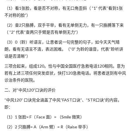
（1）看1张脸，看是否不对称，有无口角歪斜（ “1” 代表“看到1张
不对称的脸”）
（2）查2只胳膊，双手平举，看有无单侧无力，有一只胳膊落下来
（ “2” 代表“查两只手臂是否有单侧无力”）
（3）0（聆）听语言，让患者说一句完整的句子，如今天天气晴
朗，看有无语言不清，表达困难。（“0” 为聆的谐音，代表“聆听讲
话是否清晰”）
三项合起来，组成120。恰与中国全国医疗急救电话120相同。意为
若有上述三项任何突发症状，快打120急救电话。将患者送到有中风
诊治条件的医院。
二、对“中风120”口诀的评价
“中风120” 口诀完全涵盖了中风“FAST口诀”、“STR口诀”的内容。
即：
（1）1 张脸= F（ Face 面）= （Smile 微笑）
（2）2 只胳膊= A（Arm 臂）= R（Raise 举手）