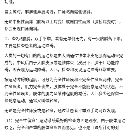
功能。
当面瘫时，麻痹侧鼻唇沟浅，口角略向健侧偏斜。
无论中枢性面瘫（脑桥以上病变）或周围性面瘫（脑桥病变时），
都会出现口角偏斜。
2、查2只胳膊，双手平举，看有无单侧无力，有一只胳膊落下来。
主要是检查患者的运动障碍。
人类的一切有目的的运动都是由大脑通过锥体束支配肌肉运动来完
成的。中风后由于大脑皮层或是锥体束（皮层下、脑干）功能障
碍，即表现为运动障碍。因此，检查和发现运动障碍非常重要。
按运动障碍的程度，可分为完全性瘫痪和不完全性瘫痪两种。完全
性瘫痪者，肌力完全丧失，肢体处于完全不能随意运动的状态。不
完全性瘫痪者，肢体的肌力呈某种程度的减低，因此多少还保留一
些随意运动，通常又叫做轻瘫。
无论是完全性瘫痪或是轻瘫，通过让患者平举双手均可以发现。
（1）完全性偏瘫：运动系统最好的检查方面是观察。由于肢体运动
缺乏，完全和严重的肢体瘫痪显而易见。也不是口诀所针对的对