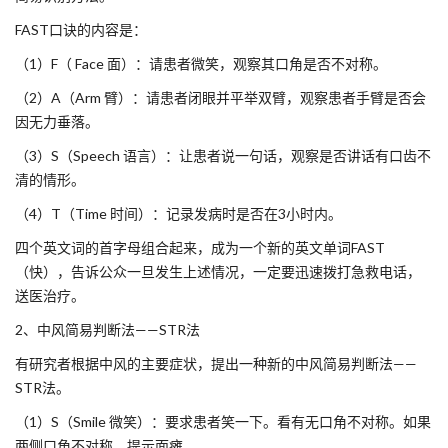
FAST口诀的内容是：
（1）F（ Face 面）：请患者微笑，观察其口角是否不对称。
（2）A（Arm 臂）：请患者闭眼并平举双臂，观察患者手臂是否会
因无力垂落。
（3）S（Speech 语言）：让患者说一句话，观察是否讲话有口齿不
清的情形。
（4）T（Time 时间）：记录发病时是否在3小时内。
四个英文词的首字母组合起来，成为一个新的英文单词FAST
（快），告诉公众一旦发生上述情况，一定要迅速拨打急救电话，
送医治疗。
2、中风简易判断法——STR法
有研究者根据中风的主要症状，提出一种新的中风简易判断法——
STR法。
（1）S（Smile 微笑）：要求患者笑一下。看有无口角不对称。如果
两侧口角不对称，提示面瘫。