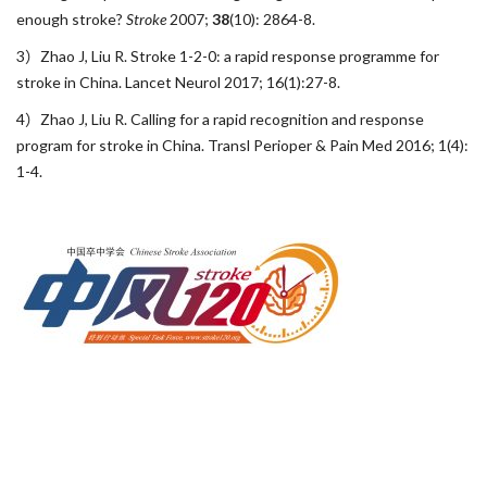
enough stroke?
Stroke
2007;
38
(10): 2864-8.
3）Zhao J, Liu R. Stroke 1-2-0: a rapid response programme for
stroke in China. Lancet Neurol 2017; 16(1):27-8.
4）Zhao J, Liu R. Calling for a rapid recognition and response
program for stroke in China. Transl Perioper & Pain Med 2016; 1(4):
1-4.