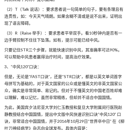
（2）T（Talk 说话）：要求患者说一句简单的句子，要有条理且有
连贯性，如：今天天气晴朗。如果含糊不清或是说不出来，证明出
现了语言障碍。
（3）R（Raise 举手）：要求患者平举双手。看10秒钟内是否有一
边手臂控制不住往下坠落。如有，提示可能已经中风。
只要记住STR三个步骤，就能快速识别中风，其准确率可达90%。
可以帮助中风患者赢得治疗时间，提高治疗效果。
3、“中风120”口诀：
但是，无论是“FAST口诀”，还是“STR口诀”，都是以英文单词首字
母拼写为基础的，对于英文国家的公众或是懂英文的非英文国家公
众，确实是非常简单、易记的。但对于不懂英文的中国老百姓却难
以理解，难以记忆，虽然非常精练，但却并不适合中国国情。
为此，美国宾夕法尼亚大学刘仁玉教授和复旦大学附属闵行医院赵
静教授结合中国国情，提出中文版中风快速识别口诀“中风120” 口
诀，非常适合中国国情，并于2016年10月29日“世界卒中日” 在《柳
叶刀神经病学》杂志向全球发布。具体内容是：