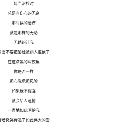
每当溶栓时
总是有伤心的无奈
那时候的治疗
就是那样的无助
无助的让我
誓言不要把溶栓被病人拒绝了
在这漆黑的深夜里
你是否一样
担心我承担风险
如果我不倔强
就会给人遗憾
一直地如此呵护我
带着微笑传递了如此伟大的爱