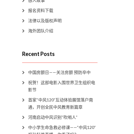
感人故事
报名资料下载
法律以及版权声明
海外团队介绍
Recent Posts
中国房颤日——关注房颤 预防卒中
祝贺！这部电影入围世界卫生组织电
影节
首家“中风120”互动体验展馆落户南
通，开创全民中风教育新篇章
河南启动中风识别“吹哨人”
中小学生命急救必修课——“中风120”