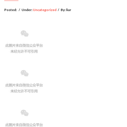
Posted:
/
Under:
Uncategorized
/
By:
liur