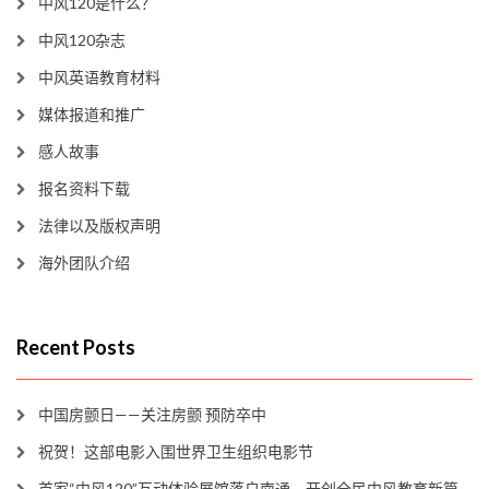
中风120是什么？
中风120杂志
中风英语教育材料
媒体报道和推广
感人故事
报名资料下载
法律以及版权声明
海外团队介绍
Recent Posts
中国房颤日——关注房颤 预防卒中
祝贺！这部电影入围世界卫生组织电影节
首家“中风120”互动体验展馆落户南通，开创全民中风教育新篇