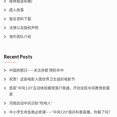
媒体报道和推广
感人故事
报名资料下载
法律以及版权声明
海外团队介绍
Recent Posts
中国房颤日——关注房颤 预防卒中
祝贺！这部电影入围世界卫生组织电影节
首家“中风120”互动体验展馆落户南通，开创全民中风教育新篇
章
河南启动中风识别“吹哨人”
中小学生命急救必修课——“中风120”祖孙科普直播，你看了吗？