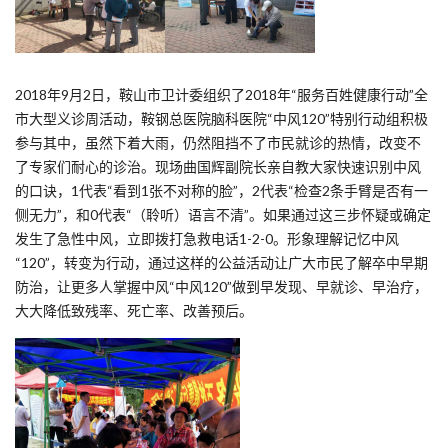
2018年9月2日，鞍山市卫计委组织了2018年“服务百姓健康行动”全
市大型义诊周活动，鞍钢总医院脑科医院“中风120”特别行动组积极
参与其中，虽然下着大雨，仍然阻挡不了市民就诊的热情，改变不
了专家们耐心的诊治。现场曲国辉副院长亲自教大家快速识别中风
的口诀，1代表“看到1张不对称的脸”，2代表“检查2条手臂是否有一
侧无力”，和0代表“（聆听）语言不清”。如果通过这三步怀疑或确定
发生了急性中风，立即拨打急救电话1-2-0。形象理解记忆中风
“120”，转变为行动，通过这样的公益活动让广大市民了解卒中早期
防治，让更多人掌握中风“中风120”做到早发现、早就诊、早治疗，
大大降低致残率、死亡率、改善预后。