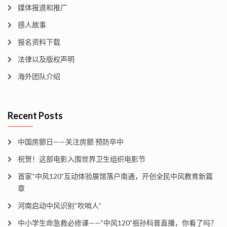
媒体报道和推广
感人故事
报名资料下载
法律以及版权声明
海外团队介绍
Recent Posts
中国房颤日——关注房颤 预防卒中
祝贺！这部电影入围世界卫生组织电影节
首家“中风120”互动体验展馆落户南通，开创全民中风教育新篇
章
河南启动中风识别“吹哨人”
中小学生命急救必修课——“中风120”祖孙科普直播，你看了吗？