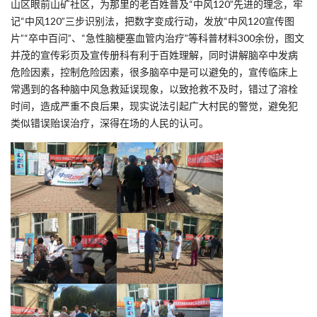
山区眼前山矿社区，为那里的老百姓普及“中风120”先进的理念，牢
记“中风120”三步识别法，把数字变成行动，发放“中风120宣传图
片”“卒中百问”、“急性脑梗塞血管内治疗”等科普材料300余份，图文
并茂的宣传彩页及宣传册科有利于百姓理解，同时讲解脑卒中发病
危险因素，控制危险因素，很多脑卒中是可以避免的，宣传临床上
常遇到的各种脑中风急救延误现象，以致抢救不及时，错过了溶栓
时间，造成严重不良后果，现实说法引起广大村民的警觉，避免犯
类似错误贻误治疗，深得在场的人民的认可。