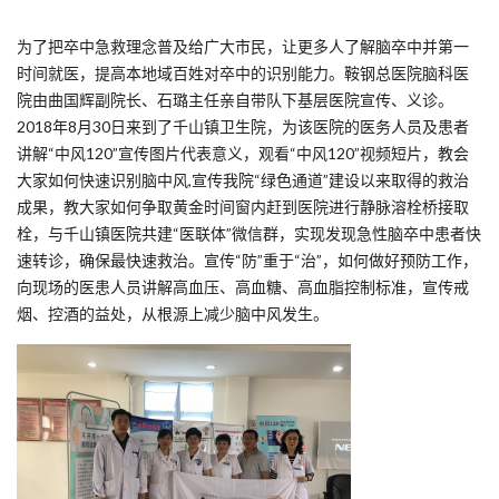
为了把卒中急救理念普及给广大市民，让更多人了解脑卒中并第一
时间就医，提高本地域百姓对卒中的识别能力。鞍钢总医院脑科医
院由曲国辉副院长、石璐主任亲自带队下基层医院宣传、义诊。
2018年8月30日来到了千山镇卫生院，为该医院的医务人员及患者
讲解“中风120”宣传图片代表意义，观看“中风120”视频短片，教会
大家如何快速识别脑中风,宣传我院“绿色通道”建设以来取得的救治
成果，教大家如何争取黄金时间窗内赶到医院进行静脉溶栓桥接取
栓，与千山镇医院共建“医联体”微信群，实现发现急性脑卒中患者快
速转诊，确保最快速救治。宣传“防”重于“治”，如何做好预防工作，
向现场的医患人员讲解高血压、高血糖、高血脂控制标准，宣传戒
烟、控酒的益处，从根源上减少脑中风发生。