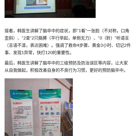
接着，韩医生讲解了脑卒中的症状，即“1看”一张脸（不对称，口角
歪斜）、“2查”2只胳膊（平行举起，单侧无力）、“0（聆）”听语言
（言语不清，表达困难）。强调了救命4步骤、黄金3小时、切记2件
事、发现1异常，快打120的重要性。
最后，韩医生讲解了脑卒中的三级预防及防治误区等内容，让大家
从自我做起，积极改善自身的不良行为习惯，更好的预防脑卒中。