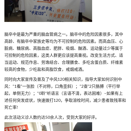
脑卒中是最为严重的脑血管病之一。脑卒中的危险因素很多，其中
高龄、有脑卒中家族史等均为不可控制的危险因素。而高血压、心
脏病、糖尿病、高脂血症、肥胖、吸烟、酗酒、运动量过少等属于
可控制的危险因素，这类人群更应该提高重视。改变生活方式、适
当运动、规范作息、劳逸结合、合理膳食、多吃含蛋白质、纤维素
较高的食物，少吃盐和高脂饮食，戒烟戒酒。
同时向大家宣传及普及了中风120相关知识，指导大家如何识别中
风：“1看”一张脸（不对称，口角歪斜）；“2查”2只胳膊（平行举
起，单侧无力）；“0聆”听语言（言语不清，表达困难）–如果有上
述任何突发症状，快速拨打120，争取溶栓时间，减少患者致残率和
死亡率!
此次活动义诊人数约达50余人次，受到大家的好评。