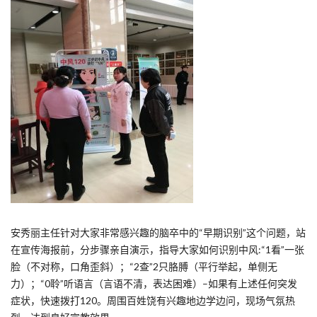
安秀丽主任针对大家非常感兴趣的脑卒中的“早期识别”这个问题，站
在宣传海报前，分步骤亲自演示，指导大家如何识别中风:“1看”一张
脸（不对称，口角歪斜）；“2查”2只胳膊（平行举起，单侧无
力）；“0聆”听语言（言语不清，表达困难）–如果有上述任何突发
症状，快速拨打120。周围百姓饶有兴趣地边学边问，现场气氛热