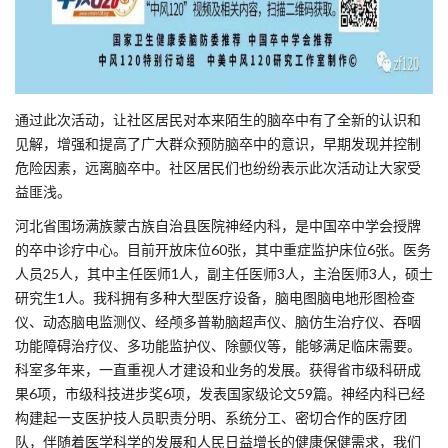
通过此次活动，让社区居民对本来陌生的脑卒中有了全新的认识和
见解，增强和提高了广大群众预防脑卒中的意识，早期发现并控制
危险因素，远离脑卒中。社区居民们也纷纷表示此次活动让大家受
益匪浅。
河北省围场满族蒙古族自治县医院神经内科，是中国卒中学会授牌
的卒中诊疗中心。目前开放床位60张，其中重症监护床位6张。医务
人员25人，其中主任医师1人，副主任医师3人，主治医师3人，硕士
研究生1人。我科拥有多种大型医疗设备，脑电图脑电地形图检查
仪、动态脑电监测仪、经颅多普勒脑超声仪、脑仿生治疗仪、吞咽
功能障碍治疗仪、多功能监护仪、除颤仪等，能够满足临床需要。
科室多年来，一直重视人才建设和业务的发展。获得省市级科研成
果6项，市级科技进步奖6项，发表国家级论文59篇。神经内科已经
构建起一支医护技人员职责分明、系统分工、密切合作的医疗团
队，伴随着医学科学的发展和人民日益增长的健康保健需求，我们