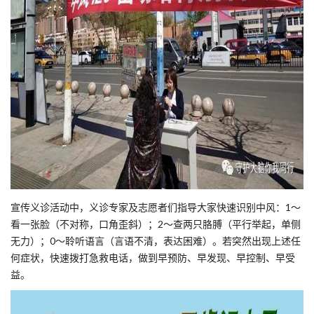
宣传义诊活动中，义诊专家及志愿者们指导大家快速识别中风：1～
看一张脸（不对称，口角歪斜）；2～查两只胳膊（平行举起，单侧
无力）；0～聆听语言（言语不清，表达困难）。若突然出现上述任
何症状，快速拨打急救电话，做到早预防、早发现、早控制、早受
益。