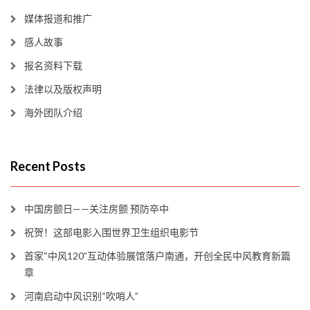
媒体报道和推广
感人故事
报名资料下载
法律以及版权声明
海外团队介绍
Recent Posts
中国房颤日——关注房颤 预防卒中
祝贺！这部电影入围世界卫生组织电影节
首家“中风120”互动体验展馆落户南通，开创全民中风教育新篇
章
河南启动中风识别“吹哨人”