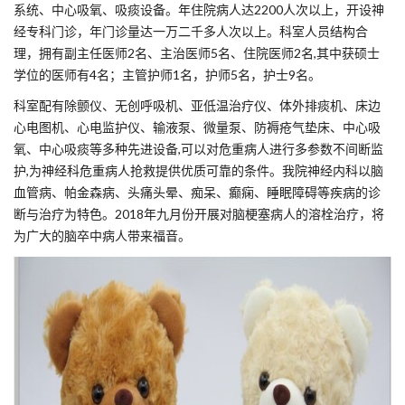
系统、中心吸氧、吸痰设备。年住院病人达2200人次以上，开设神
经专科门诊，年门诊量达一万二千多人次以上。科室人员结构合
理，拥有副主任医师2名、主治医师5名、住院医师2名,其中获硕士
学位的医师有4名；主管护师1名，护师5名，护士9名。
科室配有除颤仪、无创呼吸机、亚低温治疗仪、体外排痰机、床边
心电图机、心电监护仪、输液泵、微量泵、防褥疮气垫床、中心吸
氧、中心吸痰等多种先进设备,可以对危重病人进行多参数不间断监
护,为神经科危重病人抢救提供优质可靠的条件。我院神经内科以脑
血管病、帕金森病、头痛头晕、痴呆、癫痫、睡眠障碍等疾病的诊
断与治疗为特色。2018年九月份开展对脑梗塞病人的溶栓治疗，将
为广大的脑卒中病人带来福音。