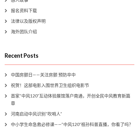
报名资料下载
法律以及版权声明
海外团队介绍
Recent Posts
中国房颤日——关注房颤 预防卒中
祝贺！这部电影入围世界卫生组织电影节
首家“中风120”互动体验展馆落户南通，开创全民中风教育新篇
章
河南启动中风识别“吹哨人”
中小学生命急救必修课——“中风120”祖孙科普直播，你看了吗？