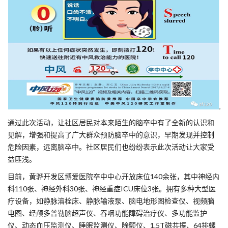
通过此次活动，让社区居民对本来陌生的脑卒中有了全新的认识和
见解，增强和提高了广大群众预防脑卒中的意识，早期发现并控制
危险因素，远离脑卒中。社区居民们也纷纷表示此次活动让大家受
益匪浅。
目前，黄骅开发区博爱医院卒中中心开放床位140余张，其中神经内
科110张、神经外科30张、神经重症ICU床位3张。拥有多种大型医
疗设备，如静脉溶栓床、静脉输液泵、脑电地形图检查仪、视频脑
电图、经颅多普勒脑超声仪、吞咽功能障碍治疗仪、多功能监护
仪、动态血压监测仪、睡眠监测仪、除颤仪、1.5T磁共振、64排螺