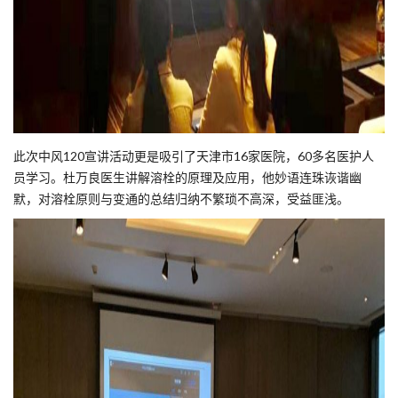
此次中风120宣讲活动更是吸引了天津市16家医院，60多名医护人
员学习。杜万良医生讲解溶栓的原理及应用，他妙语连珠诙谐幽
默，对溶栓原则与变通的总结归纳不繁琐不高深，受益匪浅。