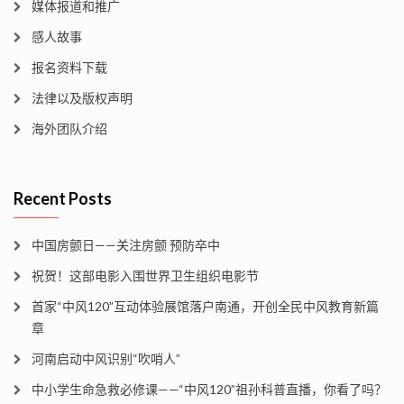
媒体报道和推广
感人故事
报名资料下载
法律以及版权声明
海外团队介绍
Recent Posts
中国房颤日——关注房颤 预防卒中
祝贺！这部电影入围世界卫生组织电影节
首家“中风120”互动体验展馆落户南通，开创全民中风教育新篇
章
河南启动中风识别“吹哨人”
中小学生命急救必修课——“中风120”祖孙科普直播，你看了吗？