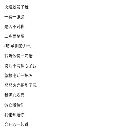
火焰触发了我
一看一张脸
是否不对称
二查两胳膊
(那)单侧没力气
聆听他说一句话
说话不清担心了我
急救电话一把火
熊熊火光指引了我
我满心欢喜
诚心邀请你
我也知道你
会开心一起跳