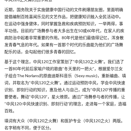
近期，国务院关于实施健康中国行动的文件刷爆朋友圈，里面明确
提倡编制百姓喜闻乐见的文艺作品，把健康知识融入全民活动中。
在运动中强身健体，同时掌握急救和疾病预防知识，一举两得，事
半功倍。目前的广场舞参与者大多出生在50或60年代，在家人的疾
病防治中起着非常重要的作用。80年代是他们最值得记忆，浑身散
发青春气息的年代。如果有一首那个时代的乐曲能为他们的广场舞
配乐的话，会勾起他们很多青春的回忆。
基于这个理念，中风120工作室策划了“中风120之火舞”。我们选了
一首80年代前后家喻户晓的歌曲“冬天里的一把火”，根据爱尔兰女
子组合The Norlans的原曲迪斯科音乐（Sexy music)，重新编曲、填
词，并取名为“中风120之火舞”。通过运动预防中风，学会中风快速
识别、即刻行动的知识，惠及他人与自己，成为“中风120”传播的重
要使者。舞动“中风120”，星火燎原。通过广场舞参与者的传播，让
“中风120:中风快速识别、即刻行动”的理念，走进每一个家庭，造福
百姓。
填词有大众（中风120之火舞）和医护专业（中风120之火）两版。
名字稍有不同，便于区分。