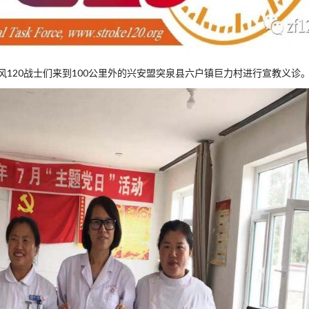
中风120战士们来到100公里外的兴安盟突泉县六户镇巨力村进行宣教义诊