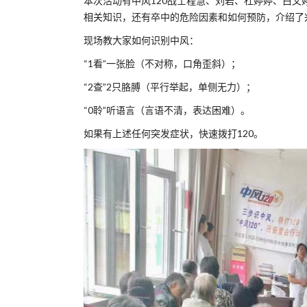
本次活动有中风120战士程慧、刘岩、杜婷婷、白
相关知识，还有卒中的危险因素和如何预防，介绍了
现场教大家如何识别中风：
“1看”一张脸（不对称，口角歪斜）；
“2查”2只胳膊（平行举起，单侧无力）；
“0聆”听语言（言语不清，表达困难）。
如果有上述任何突发症状，快速拨打120。