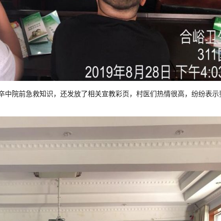
卒中院前急救知识，还发放了相关宣教彩页，村医们热情很高，纷纷表示