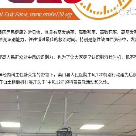
害我国居民健康的常见病，其具有高发病率、高致残率、高致死率、高复发
早期识别能力，往往错过最佳的救治时间。特别是急性缺血性脑卒中，发
，提高人民群众对中风的识别力，也为了让大家尽早认识到溶栓时机，机不
由神经内科主任蔚荣策的带领下，栾川县人民医院中风120特别行动组先后
白土镇椴树村展开关于“中风120”的科普宣教活动和义诊。