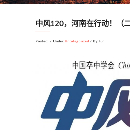
中风120，河南在行动！（
Posted:
/
Under:
Uncategorized
/
By:
liur