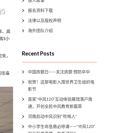
感人故事
报名资料下载
法律以及版权声明
海外团队介绍
率、高
病3小
Recent Posts
可失，
中国房颤日——关注房颤 预防卒中
前往庙
祝贺！这部电影入围世界卫生组织电
影节
首家“中风120”互动体验展馆落户南
通，开创全民中风教育新篇章
河南启动中风识别“吹哨人”
中小学生命急救必修课——“中风120”