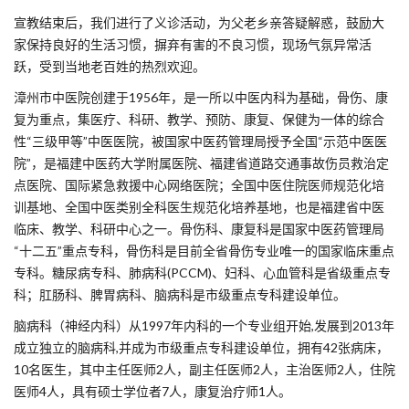
宣教结束后，我们进行了义诊活动，为父老乡亲答疑解惑，鼓励大
家保持良好的生活习惯，摒弃有害的不良习惯，现场气氛异常活
跃，受到当地老百姓的热烈欢迎。
漳州市中医院创建于1956年，是一所以中医内科为基础，骨伤、康
复为重点，集医疗、科研、教学、预防、康复、保健为一体的综合
性“三级甲等”中医医院，被国家中医药管理局授予全国“示范中医医
院”，是福建中医药大学附属医院、福建省道路交通事故伤员救治定
点医院、国际紧急救援中心网络医院；全国中医住院医师规范化培
训基地、全国中医类别全科医生规范化培养基地，也是福建省中医
临床、教学、科研中心之一。骨伤科、康复科是国家中医药管理局
“十二五”重点专科，骨伤科是目前全省骨伤专业唯一的国家临床重点
专科。糖尿病专科、肺病科(PCCM)、妇科、心血管科是省级重点专
科；肛肠科、脾胃病科、脑病科是市级重点专科建设单位。
脑病科（神经内科）从1997年内科的一个专业组开始,发展到2013年
成立独立的脑病科,并成为市级重点专科建设单位，拥有42张病床，
10名医生，其中主任医师2人，副主任医师2人，主治医师2人，住院
医师4人，具有硕士学位者7人，康复治疗师1人。