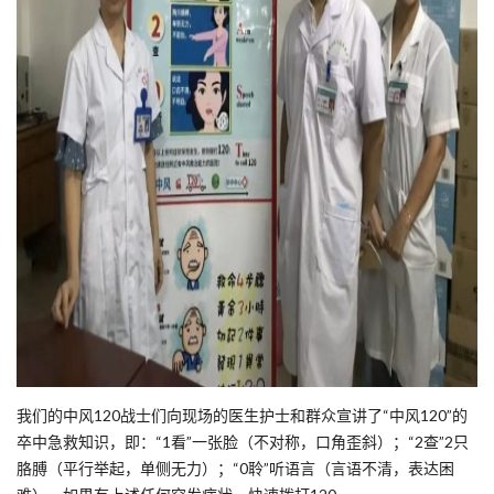
我们的中风120战士们向现场的医生护士和群众宣讲了“中风120”的
卒中急救知识，即：“1看”一张脸（不对称，口角歪斜）；“2查”2只
胳膊（平行举起，单侧无力）；“0聆”听语言（言语不清，表达困