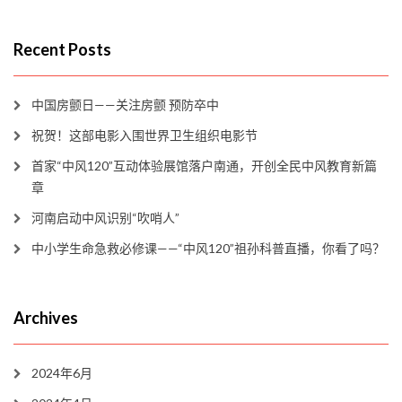
Recent Posts
中国房颤日——关注房颤 预防卒中
祝贺！这部电影入围世界卫生组织电影节
首家“中风120”互动体验展馆落户南通，开创全民中风教育新篇
章
河南启动中风识别“吹哨人”
中小学生命急救必修课——“中风120”祖孙科普直播，你看了吗？
Archives
2024年6月