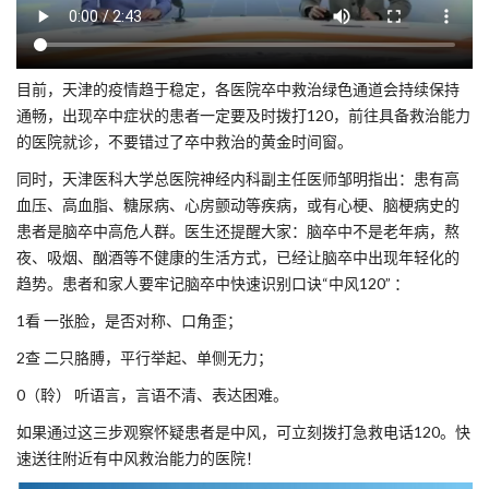
目前，天津的疫情趋于稳定，各医院卒中救治绿色通道会持续保持
通畅，出现卒中症状的患者一定要及时拨打120，前往具备救治能力
的医院就诊，不要错过了卒中救治的黄金时间窗。
同时，天津医科大学总医院神经内科副主任医师邹明指出：患有高
血压、高血脂、糖尿病、心房颤动等疾病，或有心梗、脑梗病史的
患者是脑卒中高危人群。医生还提醒大家：脑卒中不是老年病，熬
夜、吸烟、酗酒等不健康的生活方式，已经让脑卒中出现年轻化的
趋势。患者和家人要牢记脑卒中快速识别口诀“中风120” ：
1看 一张脸，是否对称、口角歪；
2查 二只胳膊，平行举起、单侧无力；
0（聆） 听语言，言语不清、表达困难。
如果通过这三步观察怀疑患者是中风，可立刻拨打急救电话120。快
速送往附近有中风救治能力的医院！