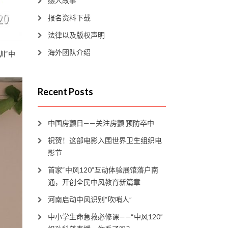
感人故事
报名资料下载
法律以及版权声明
海外团队介绍
训“中
Recent Posts
中国房颤日——关注房颤 预防卒中
祝贺！这部电影入围世界卫生组织电
影节
首家“中风120”互动体验展馆落户南
通，开创全民中风教育新篇章
河南启动中风识别“吹哨人”
中小学生命急救必修课——“中风120”