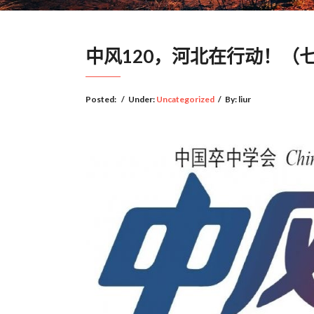
中风120，河北在行动！（
Posted:
/
Under:
Uncategorized
/
By:
liur