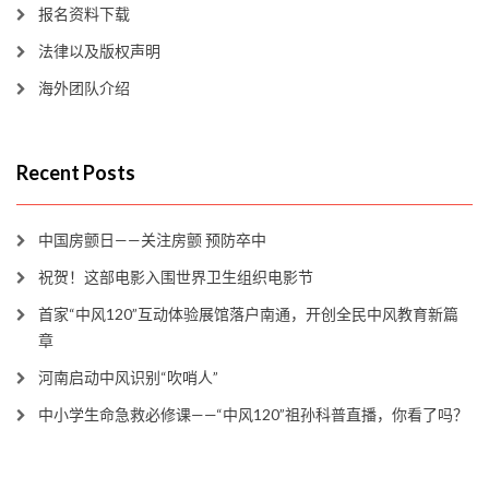
报名资料下载
法律以及版权声明
海外团队介绍
Recent Posts
中国房颤日——关注房颤 预防卒中
祝贺！这部电影入围世界卫生组织电影节
首家“中风120”互动体验展馆落户南通，开创全民中风教育新篇
章
河南启动中风识别“吹哨人”
中小学生命急救必修课——“中风120”祖孙科普直播，你看了吗？