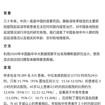
背 景
几十年来，中风一直是中国的首要死因。静脉溶栓率极低的主要原
因是院前延误导致患者无法在时间窗内接受治疗。对中国各地院前
延误情况进行评估的研究有限。我们调查了中国各地卒中人群的院
前延误情况以及相关的年龄、农村和地理差异。
方 法
利用2020年中国脑卒中大数据观察平台采用横断面研究设计。使用
混合效应回归模型来解释聚类数据。
发 现
样本包含78,389 名 AIS 患者。中位发病到就诊 (OTD) 时间为24小
时，只有 11.79%（95% 置信区间 [CI]：11.56-12.02%）的患者在 3
小时内到达医院。65岁以上患者3小时内到达医院的比例约为
12.43%（95% CI：12.11-12.74%），显著高于中青年患者
（11.03%；95% CI：10.71-11.36%）。在控制了潜在的混杂因素
后，与 65 岁或以上的患者相比，年轻和中年患者在 3 小时内就诊的