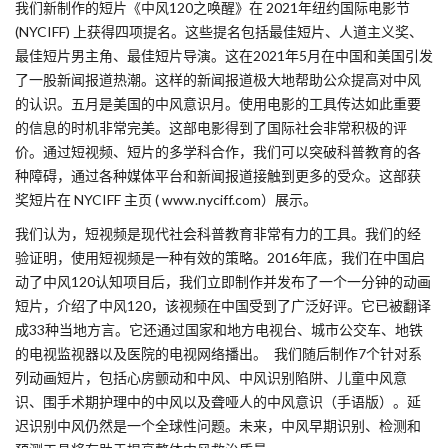
我们新制作的短片《中风120之唤醒》在 2021年纽约国际电影节
(NYCIFF) 上获得四项提名。这些提名包括最佳短片、人道主义奖、
最佳短片男主角、最佳短片导演。这在2021年5月在中国和美国引发
了一股新闻报道热潮。这样的新闻报道极大地帮助公众提高对中风
的认识。五月是美国的中风意识月。使用电影的工具传达如此重要
的信息的时机非常完美。这部电影得到了国际社会非常积极的评
价。通过短视频、短片的多学科合作，我们可以突破科普教育的各
种障碍，通过各种媒体平台和新闻报道接触到更多的受众。这部获
奖短片在 NYCIFF 主页 ( www.nyciff.com）展示。
我们认为，短视频是现代社会科普教育非常有力的工具。我们的经
验证明，使用短视频是一种有效的策略。2016年底，我们在中国启
动了中风120认知项目后，我们立即制作并发布了一个一分钟的动画
短片，介绍了中风120，该视频在中国受到了广泛好评。它已被翻译
成33种当地方言。它还通过国家和地方电视台、城市公交车、地铁
的电视监视器以及医院的电视网络播出。 我们随后制作7个针对系
列动画短片，包括心房颤动和中风、中风识别陷阱、儿童中风意
识、围手术期护理中的中风以及聋哑人的中风意识（手语版）。延
迟识别中风仍然是一个全球性问题。未来，中风早期识别、检测和