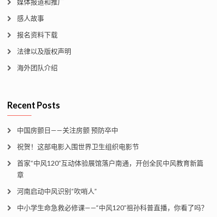
媒体报道和推广
感人故事
报名资料下载
法律以及版权声明
海外团队介绍
Recent Posts
中国房颤日——关注房颤 预防卒中
祝贺！这部电影入围世界卫生组织电影节
首家“中风120”互动体验展馆落户南通，开创全民中风教育新篇
章
河南启动中风识别“吹哨人”
中小学生命急救必修课——“中风120”祖孙科普直播，你看了吗？