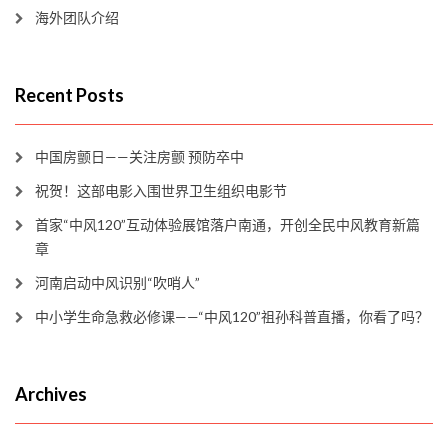
海外团队介绍
Recent Posts
中国房颤日——关注房颤 预防卒中
祝贺！这部电影入围世界卫生组织电影节
首家“中风120”互动体验展馆落户南通，开创全民中风教育新篇
章
河南启动中风识别“吹哨人”
中小学生命急救必修课——“中风120”祖孙科普直播，你看了吗？
Archives