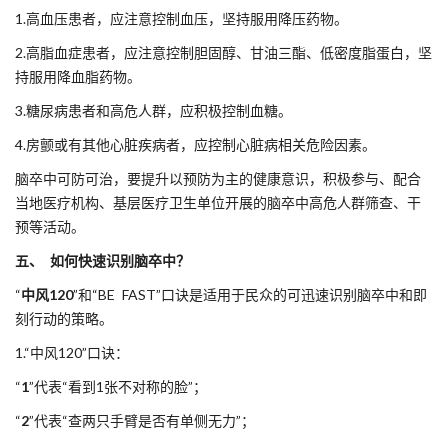
1.高血压患者，应注意控制血压，坚持服用降压药物。
2.高脂血症患者，应注意控制胆固醇、甘油三酯、低密度脂蛋白，坚
持服用降血脂药物。
3.糖尿病患者和高危人群，应积极控制血糖。
4.房颤或有其他心脏疾病者，应控制心脏病相关危险因素。
脑卒中可防可治，要提升以预防为主的健康意识，积极参与、配合
当地医疗机构、基层医疗卫生单位开展的脑卒中高危人群筛查、干
预等活动。
五、 如何快速识别脑卒中？
“
中风120
”和“BE FAST”口诀是适用于民众的可迅速识别脑卒中和即
刻行动的策略。
1.“中风120”口诀：
“
1
”代表“看到1张不对称的脸”；
“
2
”代表“查两只手臂是否有单侧无力”；