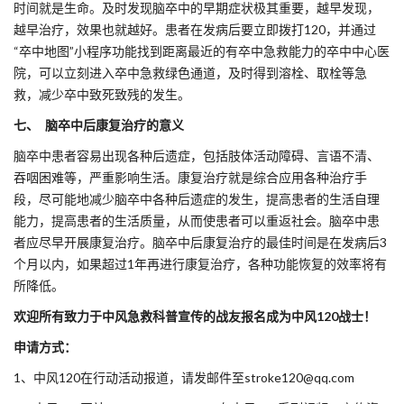
时间就是生命。及时发现脑卒中的早期症状极其重要，越早发现，
越早治疗，效果也就越好。患者在发病后要立即拨打120，并通过
“卒中地图”小程序功能找到距离最近的有卒中急救能力的卒中中心医
院，可以立刻进入卒中急救绿色通道，及时得到溶栓、取栓等急
救，减少卒中致死致残的发生。
七、 脑卒中后康复治疗的意义
脑卒中患者容易出现各种后遗症，包括肢体活动障碍、言语不清、
吞咽困难等，严重影响生活。康复治疗就是综合应用各种治疗手
段，尽可能地减少脑卒中各种后遗症的发生，提高患者的生活自理
能力，提高患者的生活质量，从而使患者可以重返社会。脑卒中患
者应尽早开展康复治疗。脑卒中后康复治疗的最佳时间是在发病后3
个月以内，如果超过1年再进行康复治疗，各种功能恢复的效率将有
所降低。
欢迎所有致力于中风急救科普宣传的战友报名成为中风120战士！
申请方式：
1、中风120在行动活动报道，请发邮件至stroke120@qq.com