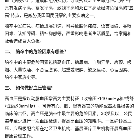
血（脑梗死），造成脑组织损伤，导致残疾甚至生命危险。脑卒中
具有发病率高、复发率高、致残率高和死亡率高及经济负担高的“五
高”特点，是威胁我国国民健康的主要疾病之一。
脑卒中发病急、病情进展迅速，可导致肢体瘫痪、语言障碍、吞咽
困难、认知障碍、精神抑郁等，严重影响患者生活质量，给家庭和
社会造成巨大负担。
二、 脑卒中的危险因素有哪些？
脑卒中的主要危险因素包括高血压、糖尿病、血脂异常、房颤、吸
烟、大量饮酒、不合理膳食、超重或肥胖、缺乏运动、心理因素、
脑卒中家族史等。
三、 如何做好血压管理?
高血压是指以动脉血压增高为主要特征（收缩压≥140mmHg和/或舒
张压≥90mmHg），可伴有心、脑、肾等器官的功能或器质性损害的
临床综合征。高血压是脑卒中最主要的危险因素。30岁及以上公民
每年至少进行一次血压检测，提高高血压的知晓率。一旦确诊高血
压，应积极配合所在地区卫生机构、基层医疗卫生机构开展高血压
健康管理工作。