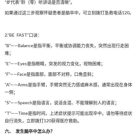
“
0
”代表“聆（零）听讲话是否清晰”。
如果通过这三步观察怀疑患者是脑卒中，可立刻拨打急救电话120。
2.“BE FAST”口诀：
“B”——Balance是指平衡，平衡或协调能力丧失，突然出现行走困
难；
“E”——Eyes是指眼睛，突发的视力变化，视物困难；
“F”——Face是指面部，面部不对称，口角歪斜；
“A”——Arms是指手臂，手臂突然无力感或麻木感，通常出现在身体
一侧；
“S”——Speech是指语言，说话含混、不能理解别人的语言；
“T”——Time是指时间，上述症状提示可能出现卒中，请勿等待症状
自行消失，立即拨打120获得医疗救助。
六、 发生脑卒中怎么办？